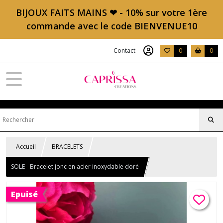
BIJOUX FAITS MAINS ❤ - 10% sur votre 1ère
commande avec le code BIENVENUE10
Contact
0
0
Accueil
BRACELETS
SOLE - Bracelet jonc en acier inoxydable doré
Epuisé