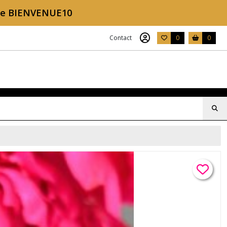
ode BIENVENUE10
Contact
0
0