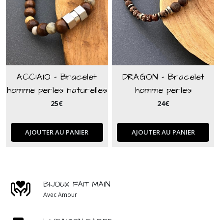
ACCIAIO - Bracelet
DRAGON - Bracelet
homme perles naturelles
homme perles
d'agate et bois
volcaniques marron et
25
€
24
€
perles hématites dorées
AJOUTER AU PANIER
AJOUTER AU PANIER
BIJOUX FAIT MAIN
Avec Amour