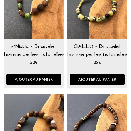
PINEDE - Bracelet
GIALLO - Bracelet
homme perles naturelles
homme perles naturelles
de jade vertes et perles
jaspe dalmatien jaune et
22
€
25
€
dragon marron
jade noir
AJOUTER AU PANIER
AJOUTER AU PANIER