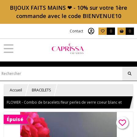
BIJOUX FAITS MAINS ❤ - 10% sur votre 1ère
commande avec le code BIENVENUE10
Contact
0
0
Accueil
BRACELETS
FLOWER - Combo de bracelets fleur perles de verre coeur blanc et
rouge
Épuisé