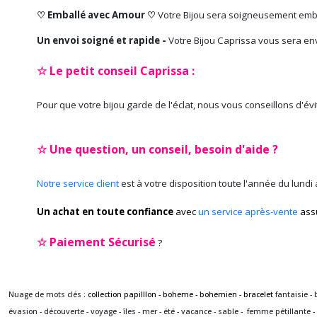
♡ Emballé avec Amour ♡
Votre Bijou sera soigneusement emb
Un envoi soigné et rapide -
Votre Bijou Caprissa vous sera en
☆ Le petit conseil Caprissa :
Pour que votre bijou garde de l'éclat, nous vous conseillons d'év
☆ Une question, un conseil, besoin d'aide ?
Notre service client
est à votre disposition toute l'année du lundi
Un achat en toute confiance
avec
un service après-vente
ass
☆
Paiement Sécurisé
?
Nuage de mots clés :
collection papilllon - boheme - bohemien - bracelet
fantaisie - 
évasion - découverte - voyage - îles - mer - été - vacance - sable - femme pétillante - 