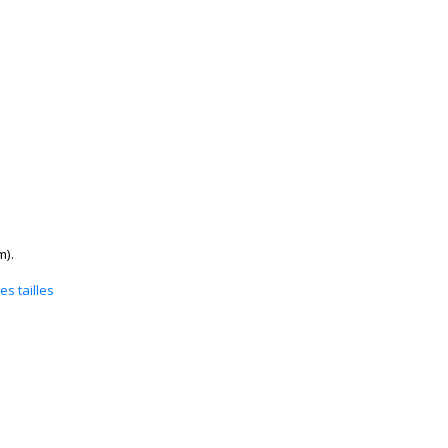
m).
s tailles