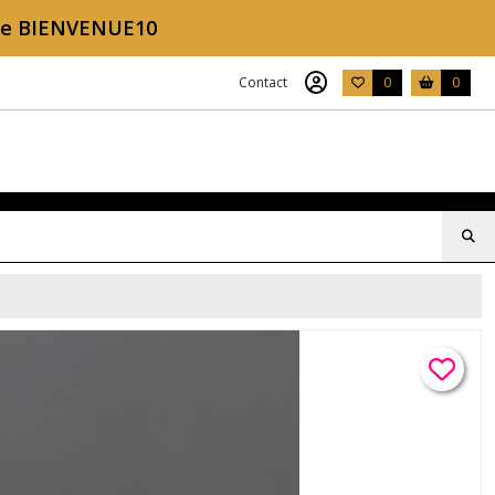
ode BIENVENUE10
Contact
0
0