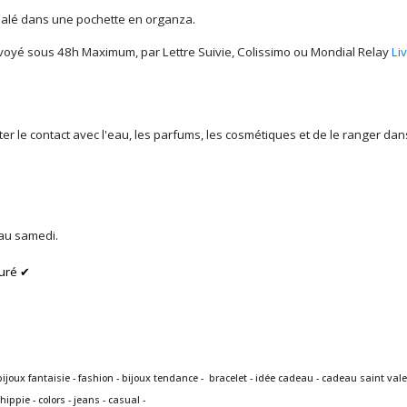
alé dans une pochette en organza.
voyé sous 48h Maximum, par Lettre Suivie, Colissimo ou Mondial Relay
Li
iter le contact avec l'eau, les parfums, les cosmétiques et de le ranger d
 au samedi.
uré ✔
bijoux fantaisie - fashion - bijoux tendance - bracelet - idée cadeau - cadeau saint val
hippie - colors - jeans - casual
-