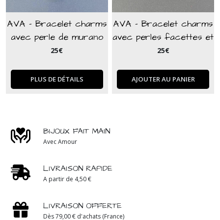
AVA - Bracelet charms
AVA - Bracelet charms
avec perle de murano
avec perles facettes et
rose
perle de murano vertes
25
€
25
€
PLUS DE DÉTAILS
AJOUTER AU PANIER
BIJOUX FAIT MAIN
Avec Amour
LIVRAISON RAPIDE
A partir de 4,50 €
LIVRAISON OFFERTE
Dès 79,00 € d'achats (France)