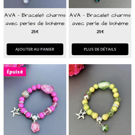
AVA - Bracelet charms
AVA - Bracelet charms
avec perles de bohème
avec perle de bohème
blanc
et murano bleu
25
€
25
€
AJOUTER AU PANIER
PLUS DE DÉTAILS
Épuisé