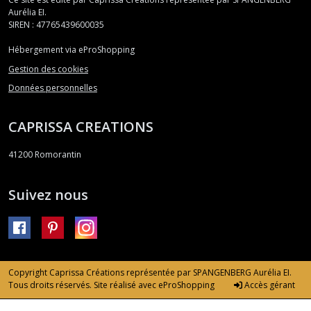
Aurélia EI.
SIREN : 47765439600035
Hébergement via eProShopping
Gestion des cookies
Données personnelles
CAPRISSA CREATIONS
41200
Romorantin
Suivez nous
Copyright Caprissa Créations représentée par SPANGENBERG Aurélia EI.
Tous droits réservés. Site réalisé avec
eProShopping
Accès gérant