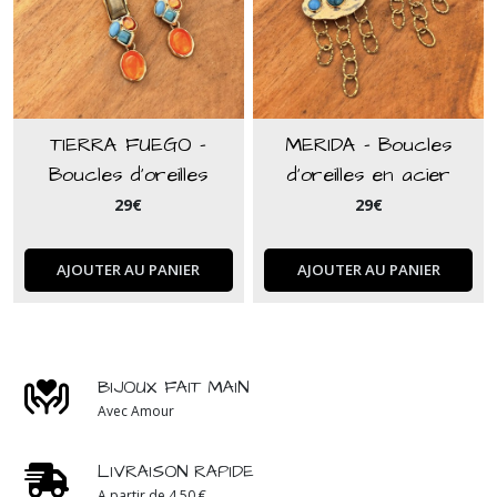
TIERRA FUEGO -
MERIDA - Boucles
Boucles d'oreilles
d'oreilles en acier
cornaline & howlite
inoxydable martelé et
29
€
29
€
perle howlite bleue
AJOUTER AU PANIER
AJOUTER AU PANIER
BIJOUX FAIT MAIN
Avec Amour
LIVRAISON RAPIDE
A partir de 4,50 €