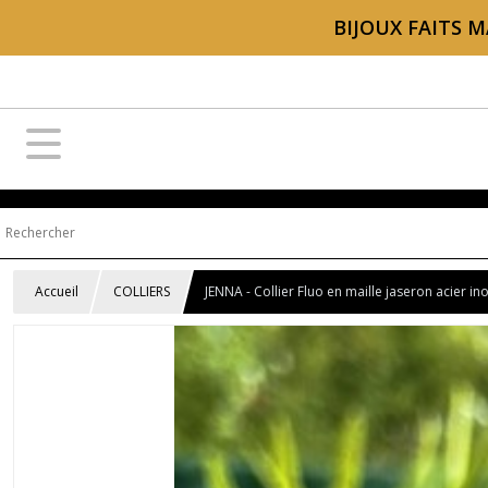
BIJOUX FAITS M
Accueil
COLLIERS
JENNA - Collier Fluo en maille jaseron acier in