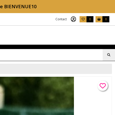
ode BIENVENUE10
Contact
0
0