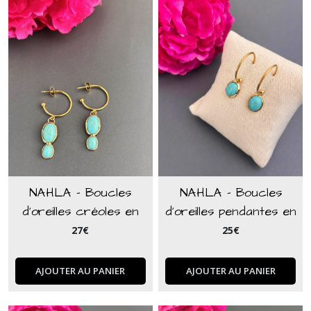
NAHLA - Boucles
NAHLA - Boucles
d'oreilles créoles en
d'oreilles pendantes en
acier inoxydable bohème
acier inoxydable bohème
27
€
25
€
turquoise
turquoise
AJOUTER AU PANIER
AJOUTER AU PANIER