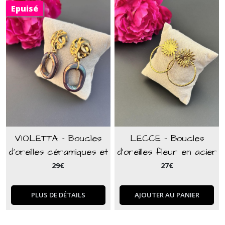
Epuisé
VIOLETTA - Boucles
LECCE - Boucles
d'oreilles céramiques et
d'oreilles fleur en acier
apprêt martelé en acier
inoxydable doré
29
€
27
€
inoxydable doré
PLUS DE DÉTAILS
AJOUTER AU PANIER