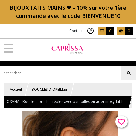
BIJOUX FAITS MAINS ❤ - 10% sur votre 1ère
commande avec le code BIENVENUE10
Contact
0
0
Accueil
BOUCLES D'OREILLES
OXANA - Boucle d'oreille créoles avec pampilles en acier inoxydable
doré