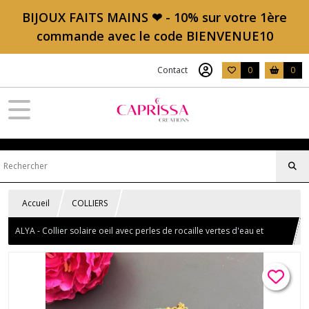
BIJOUX FAITS MAINS ❤ - 10% sur votre 1ère
commande avec le code BIENVENUE10
Contact
0
0
Accueil
COLLIERS
ALYA - Collier solaire oeil avec perles de rocaille vertes d'eau et
perles d'eau douce