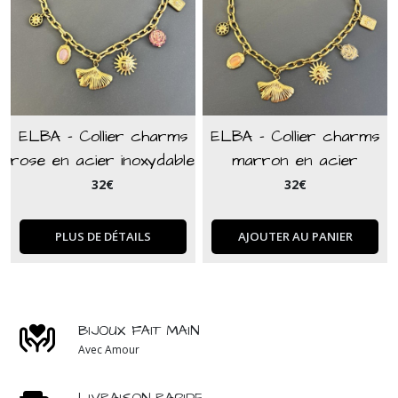
ELBA - Collier charms
ELBA - Collier charms
rose en acier inoxydable
marron en acier
doré
inoxydable doré
32
€
32
€
PLUS DE DÉTAILS
AJOUTER AU PANIER
BIJOUX FAIT MAIN
Avec Amour
LIVRAISON RAPIDE