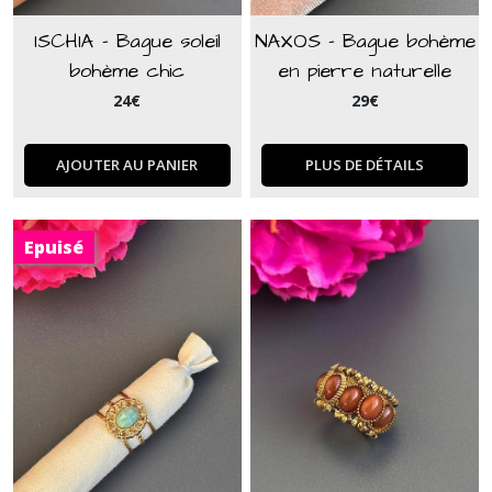
ISCHIA - Bague soleil
NAXOS - Bague bohème
bohème chic
en pierre naturelle
sodalite bleu
24
€
29
€
AJOUTER AU PANIER
PLUS DE DÉTAILS
Epuisé