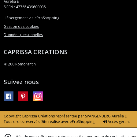
Aurélia EI.
SIREN : 47765439600035
Hébergement via eProShopping
Gestion des cookies
Données personnelles
CAPRISSA CREATIONS
41200
Romorantin
Suivez nous
Copyright Caprissa Créations représentée par SPANGENBERG Aurélia EI.
Tous droits réservés. Site réalisé avec
eProShopping
Accès gérant
Afin de vous offrir une expérience utilisateur optimale sur le site, nous