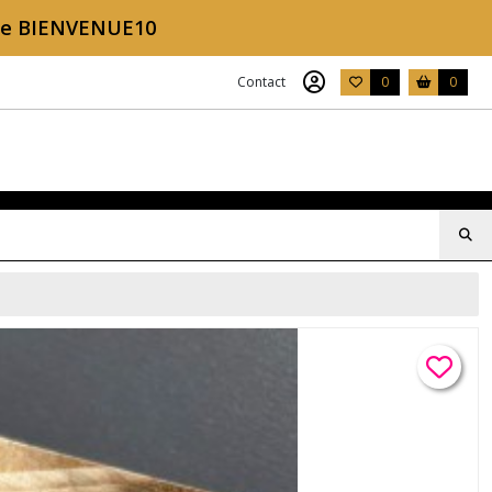
ode BIENVENUE10
Contact
0
0