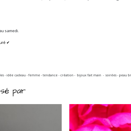
 au samedi.
uré ✔
ucles - idée cadeau - femme - tendance - création - bijoux fait main - soirées - peau 
ssé par