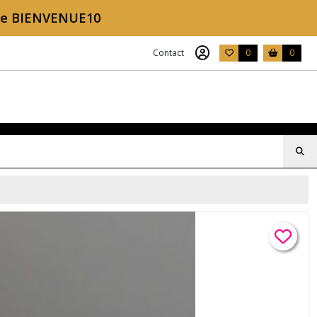
ode BIENVENUE10
Contact
0
0