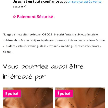
Un achat en toute confiance
avec
un service après-vente
assuré ✔
☆
Paiement Sécurisé
?
Nuage de mots clés :
collection CHICOS - bracelet
fantaisie - bijoux fantaisie -
bohème chic - fashion - bijoux tendance - bracelet - idée cadeau - cadeau femme
- audace - solaire - evening - class - féminin - wedding -
escaledoree - colors -
solare -
Vous pourriez aussi être
intéressé par
Epuisé
Épuisé