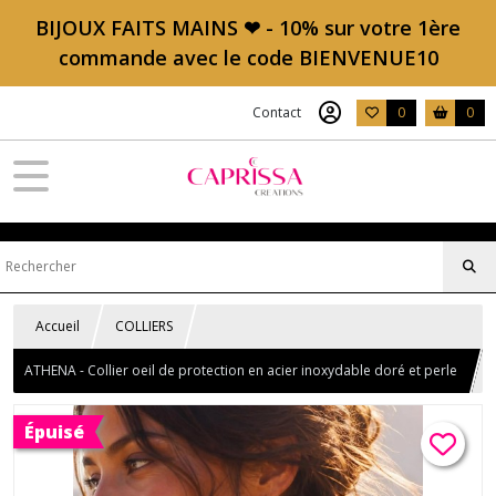
BIJOUX FAITS MAINS ❤ - 10% sur votre 1ère
commande avec le code BIENVENUE10
Contact
0
0
Accueil
COLLIERS
ATHENA - Collier oeil de protection en acier inoxydable doré et perle
naturelle d'eau douce et zirconium blanc
Épuisé