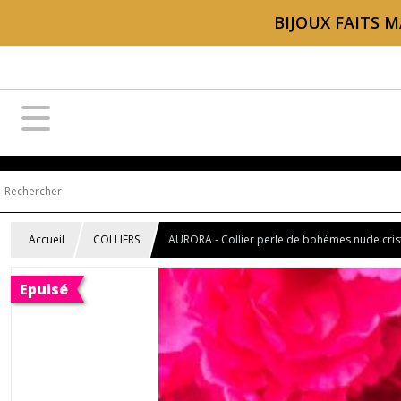
BIJOUX FAITS M
Accueil
COLLIERS
AURORA - Collier perle de bohèmes nude cris
Epuisé