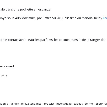
alé dans une pochette en organza.
voyé sous 48h Maximum, par Lettre Suivie, Colissimo ou Mondial Relay
Li
iter le contact avec l'eau, les parfums, les cosmétiques et de le ranger d
 au samedi.
uré ✔
e chic - fashion - bijoux tendance - bracelet - idée cadeau - cadeau femme - bijoux fait 