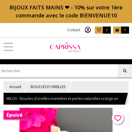
BIJOUX FAITS MAINS ❤ - 10% sur votre 1ère
commande avec le code BIENVENUE10
Contact
0
0
Accueil
BOUCLES D'OREILLES
MILOS - Boucles d'oreilles martelées et perles naturelles orange en
cornaline
Épuisé