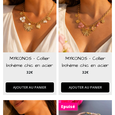
MYKONOS - Collier
MYKONOS - Collier
bohème chic en acier
bohème chic en acier
inoxydable doré et
inoxydable doré et
32
€
32
€
charms blanc
charms rose
AJOUTER AU PANIER
AJOUTER AU PANIER
Epuisé