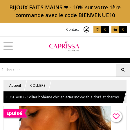
BIJOUX FAITS MAINS ❤ - 10% sur votre 1ère
commande avec le code BIENVENUE10
Contact
0
0
Accueil
COLLIERS
POSITANO - Collier bohème chic en acier inoxydable doré et charms
bleu turquoise
Épuisé