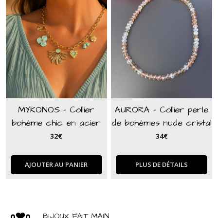
MYKONOS - Collier
AURORA - Collier perle
bohème chic en acier
de bohèmes nude cristal
inoxydable doré et
32
€
34
€
charms vert
AJOUTER AU PANIER
PLUS DE DÉTAILS
BIJOUX FAIT MAIN