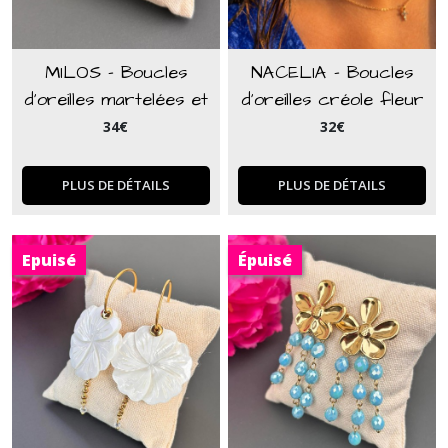
MILOS - Boucles
NACELIA - Boucles
d'oreilles martelées et
d'oreilles créole fleur
perles naturelles orange
en nacre et perle
34
€
32
€
en cornaline
marron
PLUS DE DÉTAILS
PLUS DE DÉTAILS
Epuisé
Épuisé